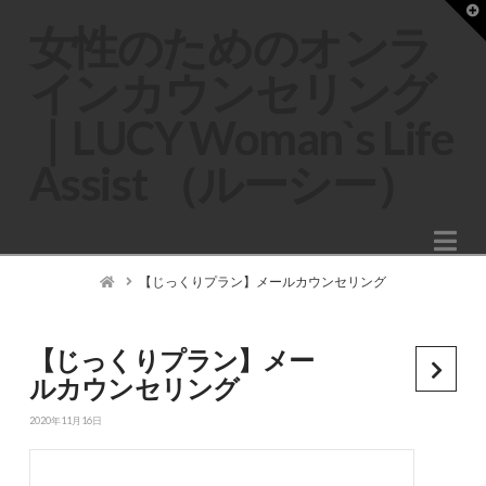
T
t
女性のためのオンラ
W
インカウンセリング
｜LUCY Woman`s Life
Assist （ルーシー）
Na
Home
【じっくりプラン】メールカウンセリング
【じっくりプラン】メー
ルカウンセリング
2020年11月16日